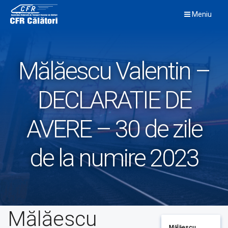
Skip
Meniu
to
content
Mălăescu Valentin –
DECLARATIE DE
AVERE – 30 de zile
de la numire 2023
Mălăescu
Mălăescu