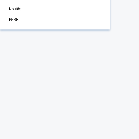
Noutăți
PNRR