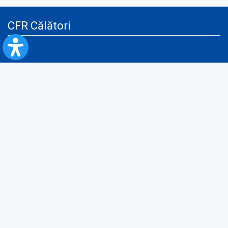
CFR Călători
Blog
Servicii pentru reclamă și publicitate
Politica de Confidenţialitate
Politica de Cookies
Politica monitorizare video/audio-video
Politica de protecție a datelor cu caracter personal
Protocol de colaborare cu Direcția Generală pentru Evidența
Persoanelor de furnizare a unor date din Registrul Național de Evidența
Persoanelor
A.N.P.C.
Informaţii utile