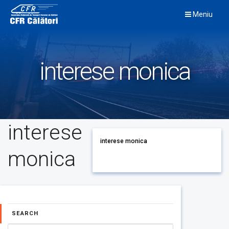
Skip
Meniu
to
content
interese monica
interese
interese monica
monica
SEARCH