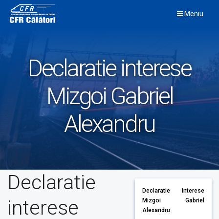
Skip
Meniu
to
content
Declaratie interese
Mizgoi Gabriel
Alexandru
Declaratie
Declaratie interese
interese
Mizgoi Gabriel
Alexandru