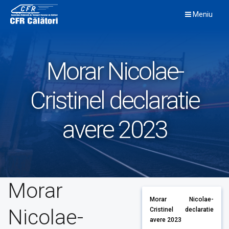
Skip
Meniu
to
content
Morar Nicolae-
Cristinel declaratie
avere 2023
Morar
Morar Nicolae-
Nicolae-
Cristinel declaratie
avere 2023