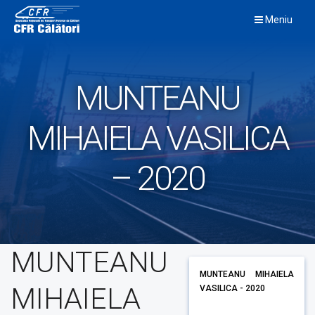
Skip
Meniu
to
content
MUNTEANU
MIHAIELA VASILICA
– 2020
MUNTEANU
MUNTEANU MIHAIELA
MIHAIELA
VASILICA - 2020