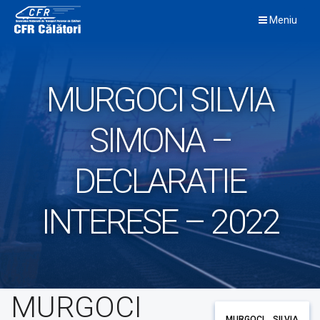
Skip
Meniu
to
content
MURGOCI SILVIA
SIMONA –
DECLARATIE
INTERESE – 2022
MURGOCI
MURGOCI SILVIA