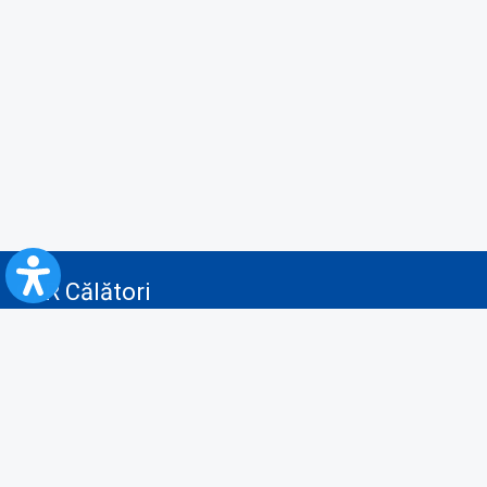
CFR Călători
Blog
Servicii pentru reclamă și publicitate
Politica de Confidenţialitate
Politica de Cookies