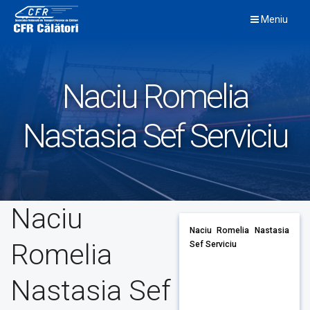
Skip
Meniu
to
content
Naciu Romelia
Nastasia Sef Serviciu
Naciu
Naciu Romelia Nastasia
Romelia
Sef Serviciu
Nastasia Sef