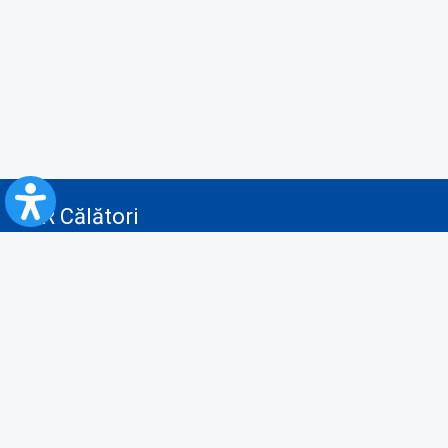
CFR Călători
Blog
Servicii pentru reclamă și publicitate
Politica de Confidenţialitate
Politica de Cookies
Politica monitorizare video/audio-video
Politica de protecție a datelor cu caracter personal