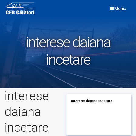
Skip
Meniu
to
content
interese daiana
incetare
interese
interese daiana incetare
daiana
incetare