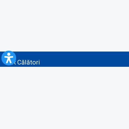
CFR Călători
Blog
Servicii pentru reclamă și publicitate
Politica de Confidenţialitate
Politica de Cookies
Politica monitorizare video/audio-video
Politica de protecție a datelor cu caracter personal