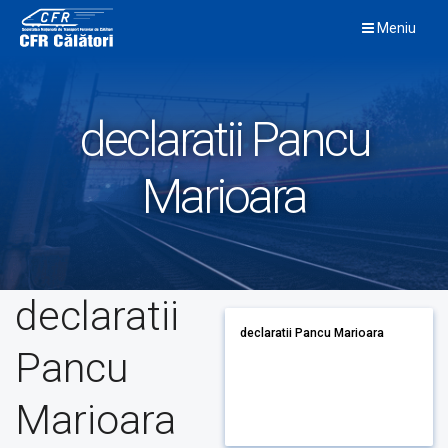
Skip
Meniu
to
content
declaratii Pancu
Marioara
declaratii
declaratii Pancu Marioara
Pancu
Marioara