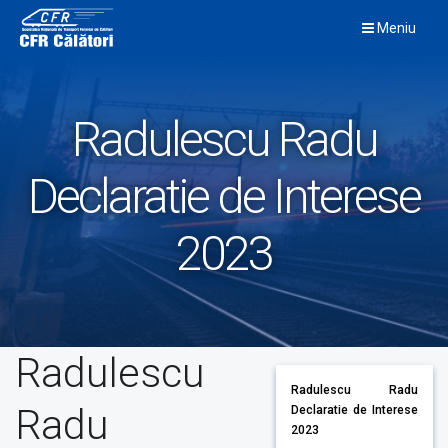
Skip
Meniu
to
content
Radulescu Radu
Declaratie de Interese
2023
Radulescu
Radulescu Radu
Radu
Declaratie de Interese
2023