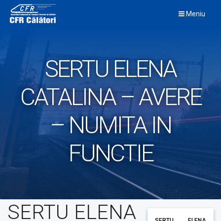
Skip
Meniu
to
content
SERTU ELENA
CATALINA – AVERE
– NUMITA IN
FUNCTIE
SERTU ELENA
SERTU ELENA