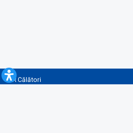
CFR Călători
Blog
Servicii pentru reclamă și publicitate
Politica de Confidenţialitate
Politica de Cookies