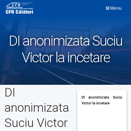
Skip
Meniu
to
content
DI anonimizata Suciu
Victor la incetare
DI
DI anonimizata Suciu
anonimizata
Victor la incetare
Suciu Victor