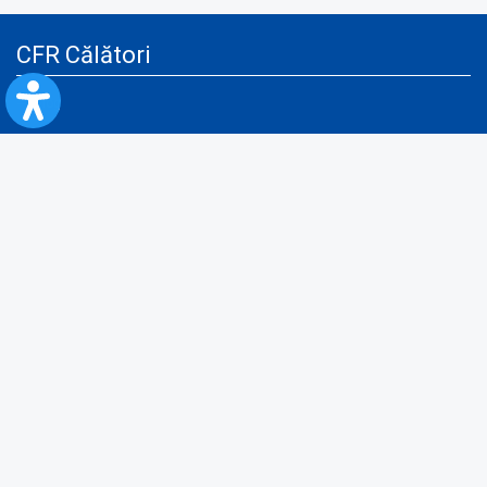
CFR Călători
Blog
Servicii pentru reclamă și publicitate
Politica de Confidenţialitate
Politica de Cookies
Politica monitorizare video/audio-video
Politica de protecție a datelor cu caracter personal
Protocol de colaborare cu Direcția Generală pentru Evidența
Persoanelor de furnizare a unor date din Registrul Național de Evidența
Persoanelor
A.N.P.C.
Informaţii utile