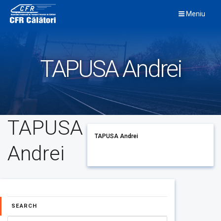
Skip
Meniu
to
content
TAPUSA Andrei
TAPUSA
TAPUSA Andrei
Andrei
SEARCH