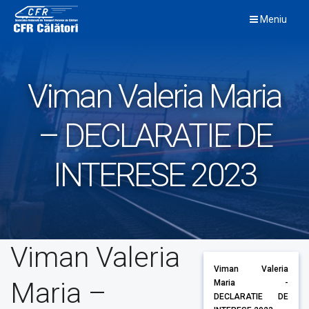
Skip
Meniu
to
content
Viman Valeria Maria
– DECLARATIE DE
INTERESE 2023
Viman Valeria
Viman Valeria
Maria –
Maria -
DECLARATIE DE