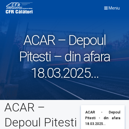
Skip
Meniu
to
content
ACAR – Depoul
Pitesti – din afara
18.03.2025…
ACAR –
ACAR - Depoul
Depoul Pitesti
Pitesti - din afara
18.03.2025...