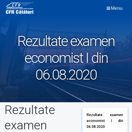
Skip
Meniu
to
content
Rezultate examen
economist I din
06.08.2020
Rezultate
Rezultate examen
examen
economist I din
06.08.2020