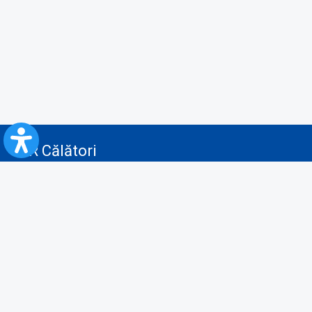
CFR Călători
Blog
Servicii pentru reclamă și publicitate
Politica de Confidenţialitate
Politica de Cookies
Politica monitorizare video/audio-video
Politica de protecție a datelor cu caracter personal