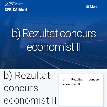
Skip
Meniu
to
content
b) Rezultat concurs
economist II
b) Rezultat
b) Rezultat concurs
concurs
economist II
economist II