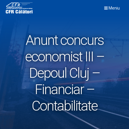
Skip
Meniu
to
content
Anunt concurs
economist III –
Depoul Cluj –
Financiar –
Contabilitate