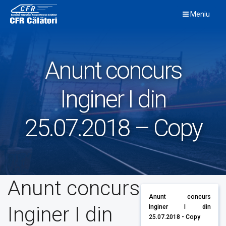
Skip
Meniu
to
content
Anunt concurs
Inginer I din
25.07.2018 – Copy
Anunt concurs
Anunt concurs
Inginer I din
Inginer I din
25.07.2018 - Copy