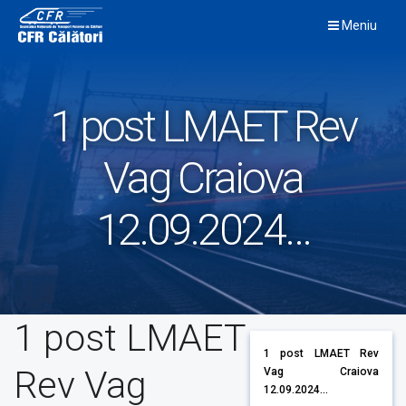
Skip
Meniu
to
content
1 post LMAET Rev
Vag Craiova
12.09.2024…
1 post LMAET
1 post LMAET Rev
Rev Vag
Vag Craiova
12.09.2024...