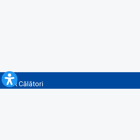
CFR Călători
Blog
Servicii pentru reclamă și publicitate
Politica de Confidenţialitate
Politica de Cookies