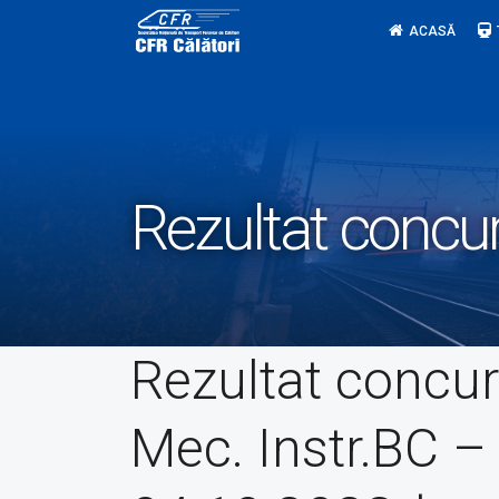
Skip
ACASĂ
to
content
Rezultat concu
Rezultat concu
Mec. Instr.BC –