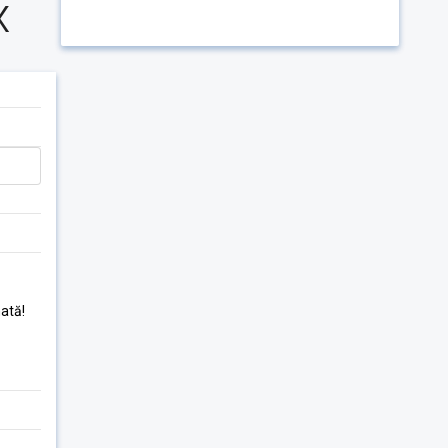
x
ată!