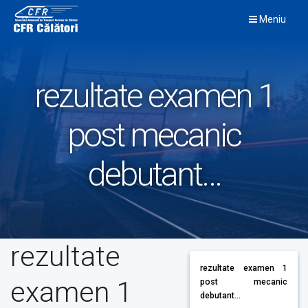
Skip
Meniu
to
content
rezultate examen 1
post mecanic
debutant…
rezultate
rezultate examen 1
examen 1
post mecanic
debutant...