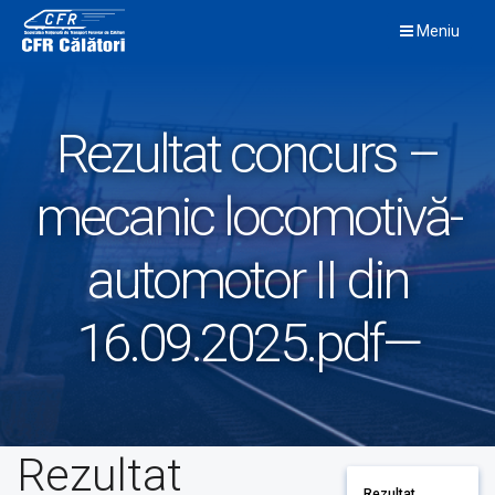
Skip
Meniu
to
content
Rezultat concurs –
mecanic locomotivă-
automotor II din
16.09.2025.pdf—
Rezultat
Rezultat