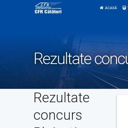
Skip
ACASĂ
to
content
Rezultate concu
Rezultate
concurs