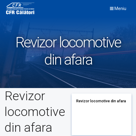
Skip
Meniu
to
content
Revizor locomotive
din afara
Revizor
Revizor locomotive din afara
locomotive
din afara