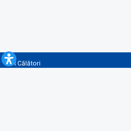
CFR Călători
Blog
Servicii pentru reclamă și publicitate
Politica de Confidenţialitate
Politica de Cookies
Politica monitorizare video/audio-video
Politica de protecție a datelor cu caracter personal