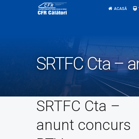
Skip
ACASĂ
to
content
SRTFC Cta – an
SRTFC Cta –
anunt concurs