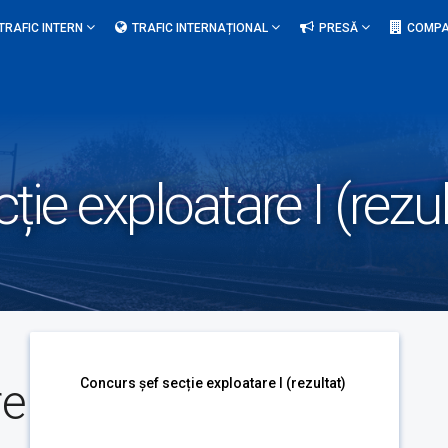
TRAFIC INTERN
TRAFIC INTERNAȚIONAL
PRESĂ
COMPA
ie exploatare I (rezul
re
Concurs șef secție exploatare I (rezultat)