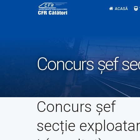
Skip
ACASĂ
to
content
Concurs șef secț
Concurs șef
secție exploata