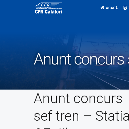
Skip
ACASĂ
to
content
Anunt concurs s
Anunt concurs
sef tren – Stati