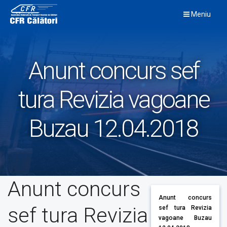
Skip
Meniu
to
content
Anunt concurs sef
tura Revizia vagoane
Buzau 12.04.2018
Anunt concurs
Anunt concurs
sef tura Revizia
sef tura Revizia
vagoane Buzau