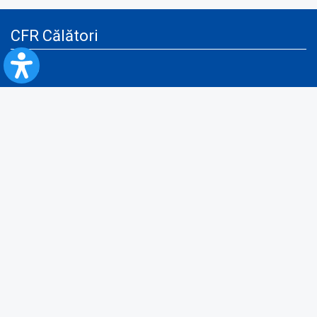
CFR Călători
Blog
Servicii pentru reclamă și publicitate
Politica de Confidenţialitate
Politica de Cookies
Politica monitorizare video/audio-video
Politica de protecție a datelor cu caracter personal
Protocol de colaborare cu Direcția Generală pentru Evidența
Persoanelor de furnizare a unor date din Registrul Național de Evidența
Persoanelor
A.N.P.C.
Informaţii utile