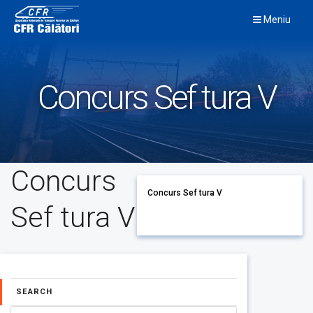
Skip
Meniu
to
content
Concurs Sef tura V
Concurs
Concurs Sef tura V
Sef tura V
SEARCH