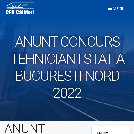
Skip
Meniu
to
content
ANUNT CONCURS
TEHNICIAN I STATIA
BUCURESTI NORD
2022
ANUNT
ANUNT