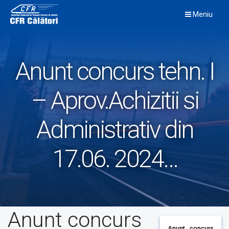
Skip
Meniu
to
content
Anunt concurs tehn. I
– Aprov.Achizitii si
Administrativ din
17.06. 2024…
Anunt concurs
Anunt concurs