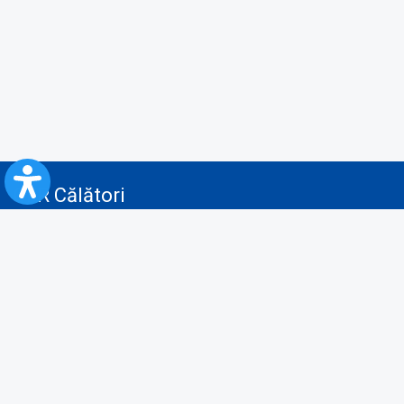
CFR Călători
Blog
Servicii pentru reclamă și publicitate
Politica de Confidenţialitate
Politica de Cookies
Politica monitorizare video/audio-video
Politica de protecție a datelor cu caracter personal