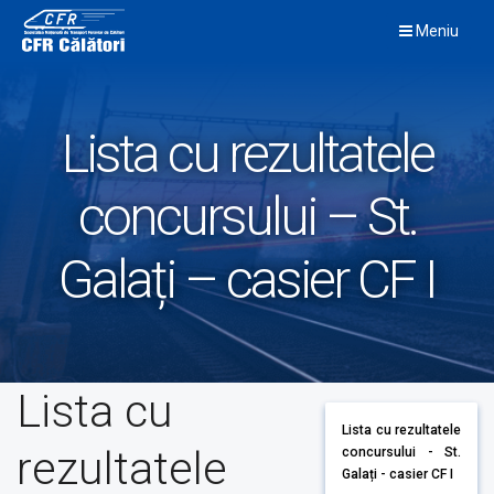
Skip
Meniu
to
content
Lista cu rezultatele
concursului – St.
Galați – casier CF I
Lista cu
Lista cu rezultatele
rezultatele
concursului - St.
Galați - casier CF I