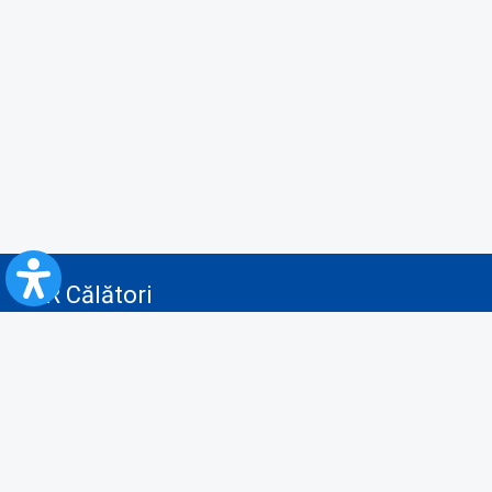
CFR Călători
Blog
Servicii pentru reclamă și publicitate
Politica de Confidenţialitate
Politica de Cookies