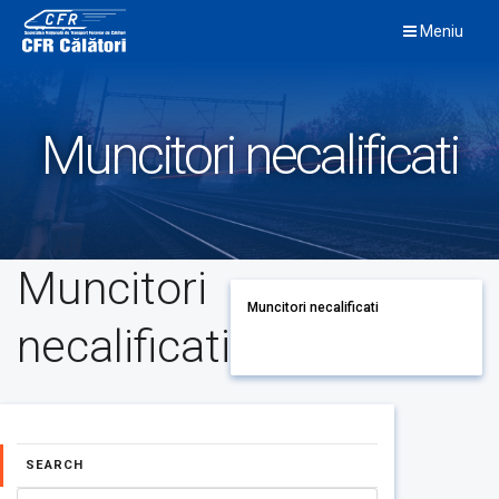
Skip
Meniu
to
content
Muncitori necalificati
Muncitori
Muncitori necalificati
necalificati
SEARCH