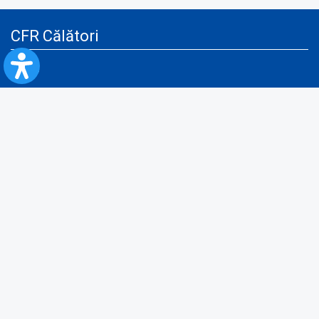
CFR Călători
Blog
Servicii pentru reclamă și publicitate
Politica de Confidenţialitate
Politica de Cookies
Politica monitorizare video/audio-video
Politica de protecție a datelor cu caracter personal
Protocol de colaborare cu Direcția Generală pentru Evidența
Persoanelor de furnizare a unor date din Registrul Național de Evidența
Persoanelor
A.N.P.C.
Informaţii utile