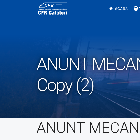
Skip
ACASĂ
to
content
ANUNT MECANI
Copy (2)
ANUNT MECANI