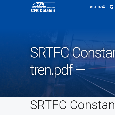
Skip
ACASĂ
to
content
SRTFC Constant
tren.pdf —
SRTFC Constan