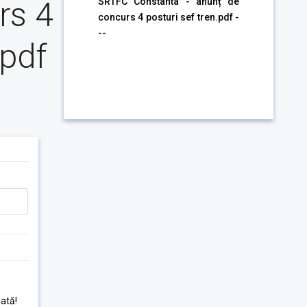
rs 4
SRTFC Constanta - anunț de
concurs 4 posturi sef tren.pdf -
--
.pdf
ată!