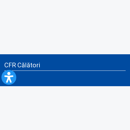
CFR Călători
Blog
Servicii pentru reclamă și publicitate
Politica de Confidenţialitate
Politica de Cookies
Politica monitorizare video/audio-video
Politica de protecție a datelor cu caracter personal