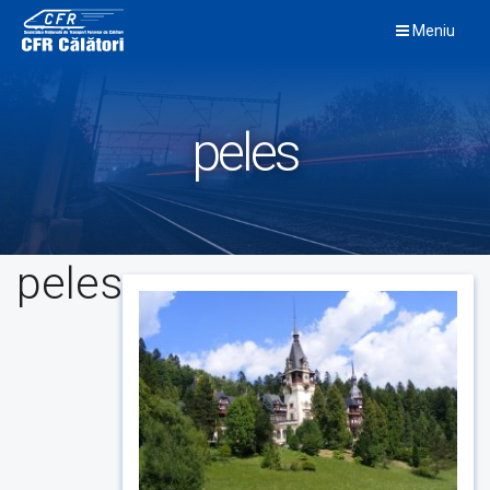
Skip
Meniu
to
content
peles
peles