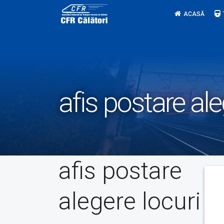
Skip
ACASĂ
to
content
afis postare ale
afis postare
alegere locuri