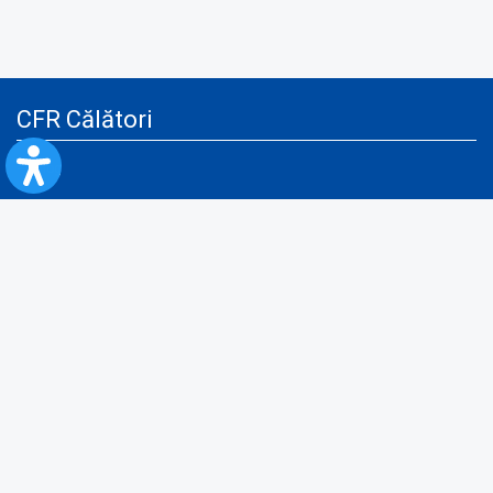
CFR Călători
Blog
Servicii pentru reclamă și publicitate
Politica de Confidenţialitate
Politica de Cookies
Politica monitorizare video/audio-video
Politica de protecție a datelor cu caracter personal
Protocol de colaborare cu Direcția Generală pentru Evidența
Persoanelor de furnizare a unor date din Registrul Național de Evidența
Persoanelor
A.N.P.C.