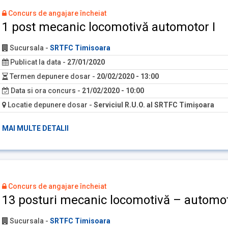
Concurs de angajare încheiat
1 post mecanic locomotivă automotor I
Sucursala
-
SRTFC Timisoara
Publicat la data
-
27/01/2020
Termen depunere dosar
-
20/02/2020 - 13:00
Data si ora concurs
-
21/02/2020 - 10:00
Locatie depunere dosar
-
Serviciul R.U.O. al SRTFC Timişoara
MAI MULTE DETALII
Concurs de angajare încheiat
13 posturi mecanic locomotivă – automot
Sucursala
-
SRTFC Timisoara