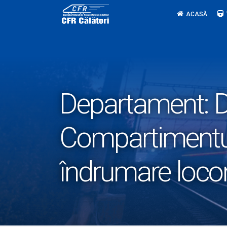
Skip
ACASĂ
to
content
Departament:
D
Compartimentul
îndrumare loco