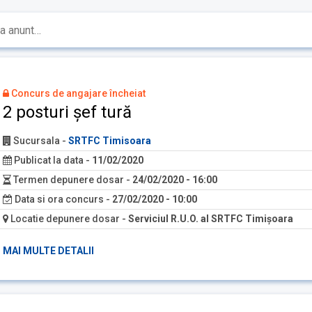
Concurs de angajare încheiat
2 posturi șef tură
Sucursala
-
SRTFC Timisoara
Publicat la data
-
11/02/2020
Termen depunere dosar
-
24/02/2020 - 16:00
Data si ora concurs
-
27/02/2020 - 10:00
Locatie depunere dosar
-
Serviciul R.U.O. al SRTFC Timişoara
MAI MULTE DETALII