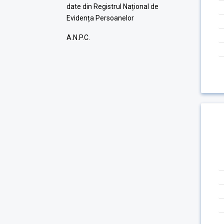
date din Registrul Național de
Evidența Persoanelor
A.N.P.C.