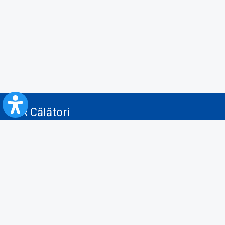
CFR Călători
Blog
Servicii pentru reclamă și publicitate
Politica de Confidenţialitate
Politica de Cookies
Politica monitorizare video/audio-video
Politica de protecție a datelor cu caracter personal