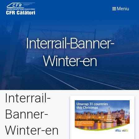
Skip
Meniu
to
content
Interrail-Banner-
Winter-en
Interrail-
Banner-
Winter-en