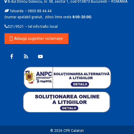
B-dul Dinicu Golescu, nr. 38, sector 1, cod 010873 Bucuresti – ROMANIA
Telverde – 0800.88.44.44
(numar apelabil gratuit, zilnic între orele
8:00-20:00
)
021/9521 – tel info trafic local
Adaugă sugestie/ reclamaţie
© 2026
CFR Calatori