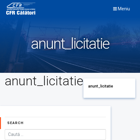
Skip
Meniu
to
content
anunt_licitatie
anunt_licitatie
anunt_licitatie
SEARCH