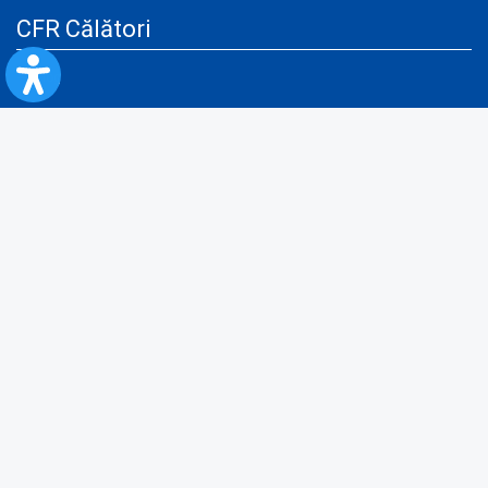
CFR Călători
Blog
Servicii pentru reclamă și publicitate
Politica de Confidenţialitate
Politica de Cookies
Politica monitorizare video/audio-video
Politica de protecție a datelor cu caracter personal
Protocol de colaborare cu Direcția Generală pentru Evidența
Persoanelor de furnizare a unor date din Registrul Național de Evidența
Persoanelor
A.N.P.C.
Informaţii utile
Fii pregătit pentru situații de urgență