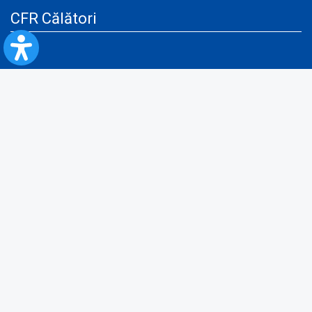
CFR Călători
Blog
Servicii pentru reclamă și publicitate
Politica de Confidenţialitate
Politica de Cookies
Politica monitorizare video/audio-video
Politica de protecție a datelor cu caracter personal
Protocol de colaborare cu Direcția Generală pentru Evidența
Persoanelor de furnizare a unor date din Registrul Național de Evidența
Persoanelor
A.N.P.C.
Informaţii utile
Fii pregătit pentru situații de urgență