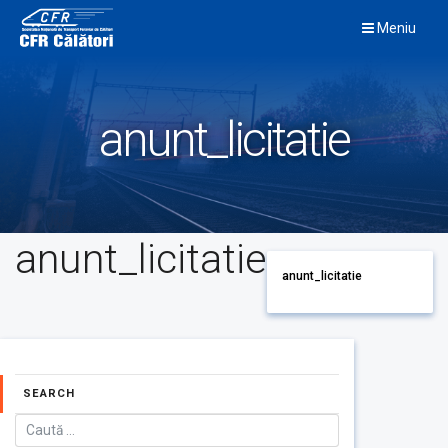
Skip
Meniu
to
content
anunt_licitatie
anunt_licitatie
anunt_licitatie
SEARCH