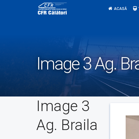
Skip
ACASĂ
to
content
Image 3 Ag. Bra
Image 3
Ag. Braila