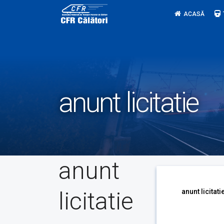
Skip
ACASĂ
to
content
anunt licitatie
anunt
licitatie
anunt licitati